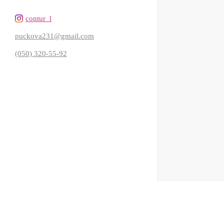
contur_l
puckova231@gmail.com
(050) 320-55-92