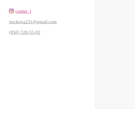
contur_l
puckova231@gmail.com
(050) 320-55-92